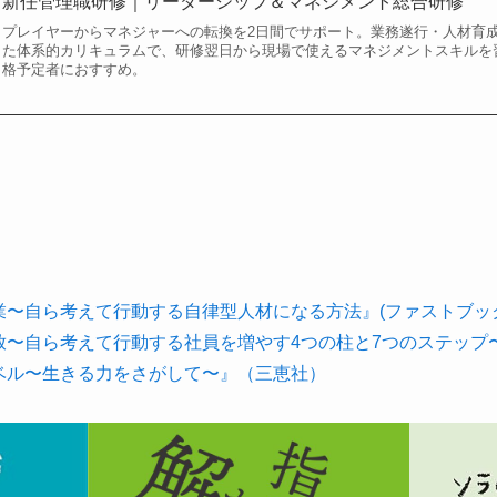
新任管理職研修｜リーダーシップ＆マネジメント総合研修
プレイヤーからマネジャーへの転換を2日間でサポート。業務遂行・人材育
た体系的カリキュラムで、研修翌日から現場で使えるマネジメントスキルを
格予定者におすすめ。
〜自ら考えて行動する自律型人材になる方法』(ファストブック
放〜自ら考えて行動する社員を増やす4つの柱と7つのステップ
ベル〜生きる力をさがして〜』（三恵社）