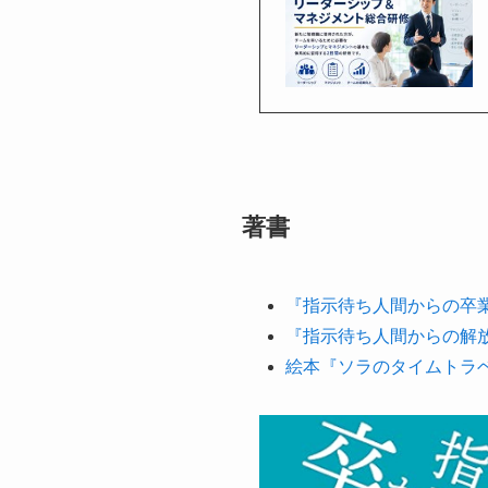
著書
『指示待ち人間からの卒業
『指示待ち人間からの解
絵本『ソラのタイムトラ