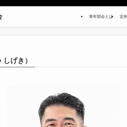
会
青年部会とは
定
 しげき）