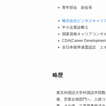
青年部会 副会長
株式会社ビジネスキャリ
中小企業診断士
国家資格キャリアコンサ
CDA(Career Development 
全日本能率連盟認定 エキ
略歴
東京外国語大学外国語学部数
後、営業企画部門へ。人材コ
事。その後、三基商事株式会社